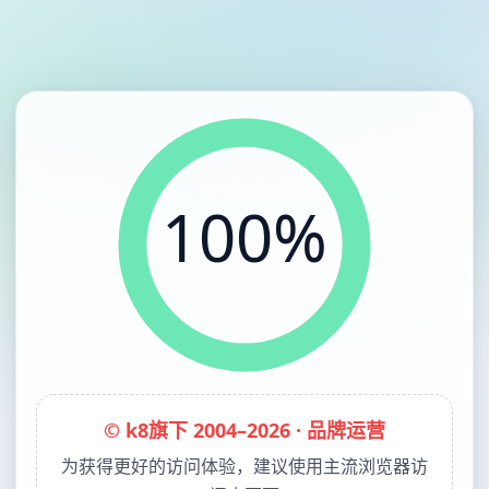
100%
© k8旗下 2004–2026 · 品牌运营
为获得更好的访问体验，建议使用主流浏览器访