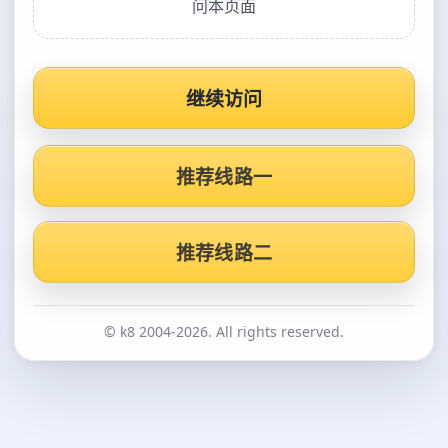
问本页面
继续访问
推荐线路一
推荐线路二
© k8 2004-2026. All rights reserved.